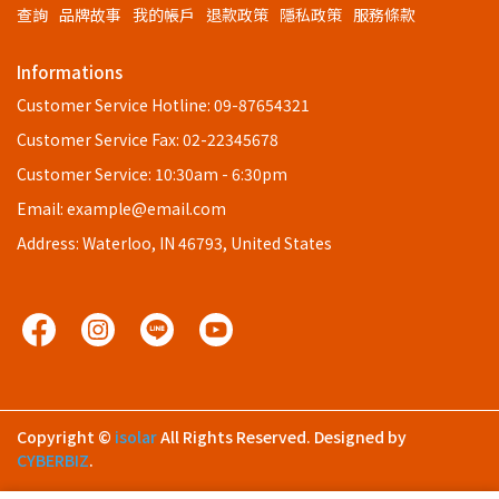
查詢
品牌故事
我的帳戶
退款政策
隱私政策
服務條款
Informations
Customer Service Hotline: 09-87654321
Customer Service Fax: 02-22345678
Customer Service: 10:30am - 6:30pm
Email: example@email.com
Address: Waterloo, IN 46793, United States
Copyright ©
isolar
All Rights Reserved.
Designed by
CYBERBIZ
.