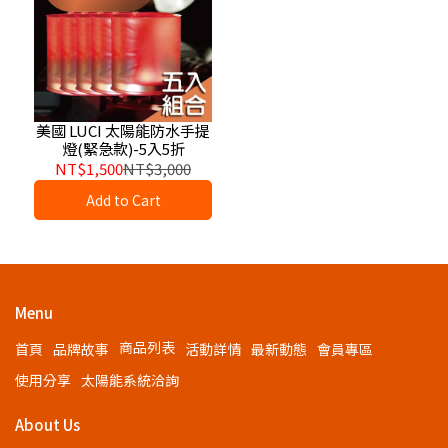
美國 LUCI 太陽能防水手提
燈(緊急款)-5入5折
NT$1,500
NT$3,000
Add to Cart
Menu
商品列表
首頁
品牌故事
活動詳情
最新動態
會員專區
使用分享
太陽能系統洽詢
About Us