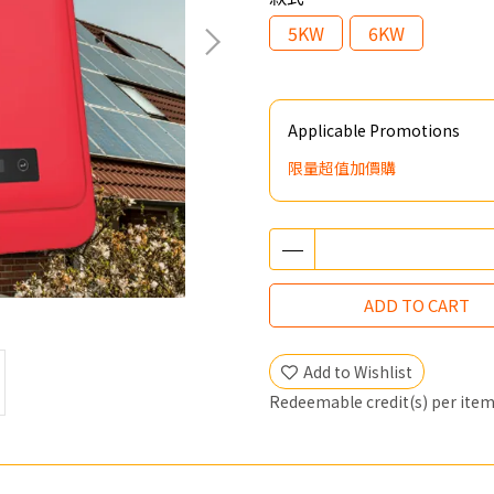
5KW
6KW
Applicable Promotions
限量超值加價購
ADD TO CART
Add to Wishlist
Redeemable credit(s) per ite