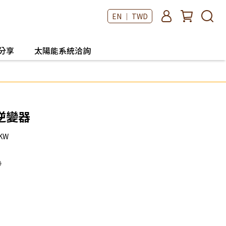
EN ｜ TWD
分享
太陽能系統洽詢
逆變器
KW
0