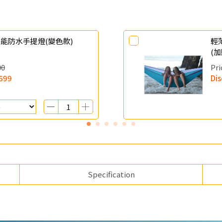
太陽能防水手提燈(變色款)
輕薄
(加
00
Pri
699
Di
Specification