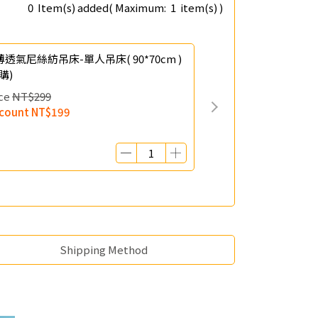
0
Item(s) added
( Maximum:
1
item(s) )
透氣尼絲紡吊床-單人吊床( 90*70cm )
購)
ce
NT$299
scount
NT$199
Shipping Method