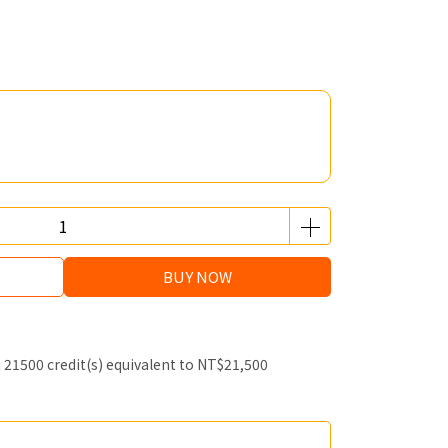
BUY NOW
m
21500
credit(s) equivalent to
NT$21,500