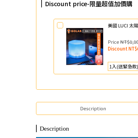
Discount price-限量超值加價購
美國 LUCI 
Price
NT$1,1
Discount
NT$
Description
Description