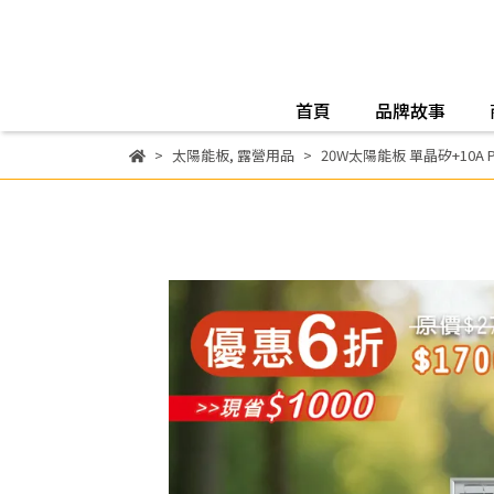
首頁
品牌故事
太陽能板
,
露營用品
20W太陽能板 單晶矽+10