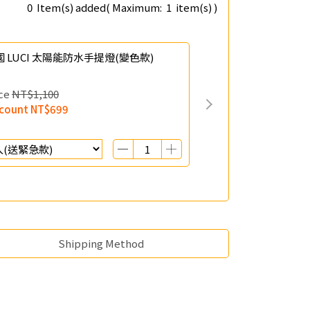
0
Item(s) added
( Maximum:
1
item(s) )
國 LUCI 太陽能防水手提燈(變色款)
ce
NT$1,100
scount
NT$699
Shipping Method