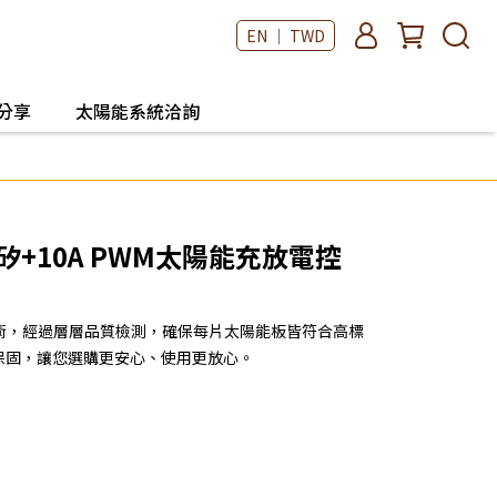
EN ｜ TWD
分享
太陽能系統洽詢
矽+10A PWM太陽能充放電控
術，經過層層品質檢測，確保每片太陽能板皆符合高標
品質保固，讓您選購更安心、使用更放心。