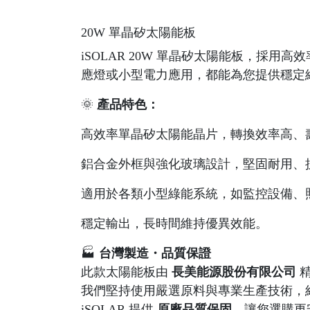
20W 單晶矽太陽能板
iSOLAR 20W 單晶矽太陽能板，
應燈或小型電力應用，都能為您提供穩定
🌞
產品特色：
高效率單晶矽太陽能晶片，轉換效率高、
鋁合金外框與強化玻璃設計，堅固耐用、
適用於各類小型綠能系統，如監控設備、
穩定輸出，長時間維持優異效能。
🏭
台灣製造・品質保證
此款太陽能板由
長美能源股份有限公司
精
我們堅持使用嚴選原料與專業生產技術，
iSOLAR 提供
原廠品質保固
，讓您選購更