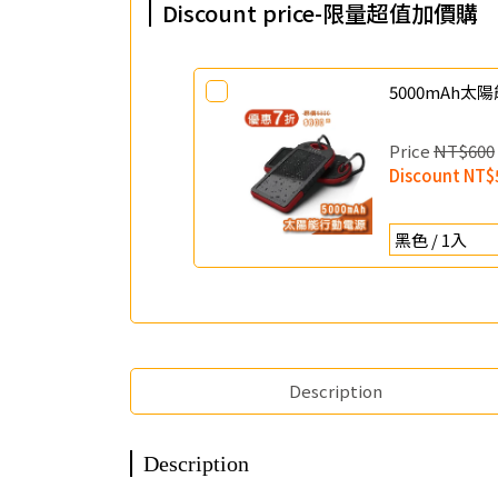
Discount price-限量超值加價購
5000mAh
Price
NT$600
Discount
NT$
Description
Description