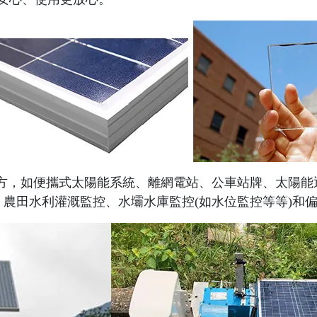
方，如便攜式太陽能系統、離網電站、公車站牌、太陽能
、農田水利灌溉監控、水壩水庫監控(如水位監控等等)和