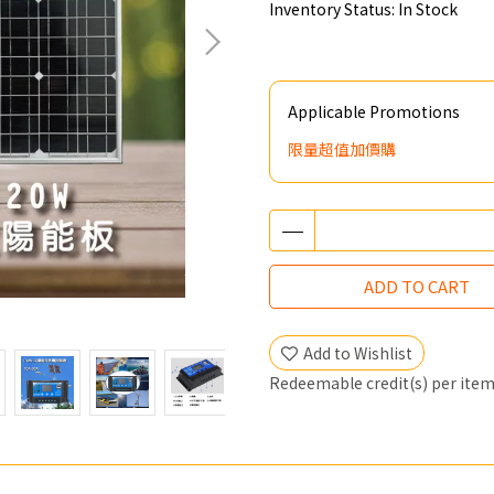
Inventory Status:
In Stock
Applicable Promotions
限量超值加價購
ADD TO CART
Add to Wishlist
Redeemable credit(s) per ite