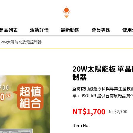
商品列表
活動詳情
最新動態
會員專區
使用
A PWM太陽能充放電控制器
20W太陽能板 單晶
制器
堅持使用嚴選原料與專業生產技
準。 iSOLAR 提供台南原廠
NT$1,700
NT$2,700
Item No.: