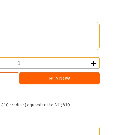
BUY NOW
m
810
credit(s) equivalent to
NT$810