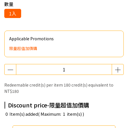
數量
1入
Applicable Promotions
限量超值加價購
Redeemable credit(s) per item
180
credit(s) equivalent to
NT$180
Discount price-限量超值加價購
0
Item(s) added
( Maximum:
1
item(s) )