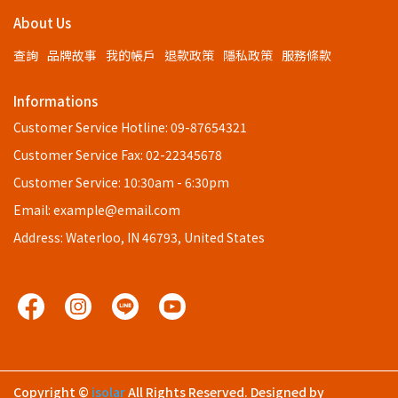
About Us
查詢
品牌故事
我的帳戶
退款政策
隱私政策
服務條款
Informations
Customer Service Hotline: 09-87654321
Customer Service Fax: 02-22345678
Customer Service: 10:30am - 6:30pm
Email: example@email.com
Address: Waterloo, IN 46793, United States
Copyright ©
isolar
All Rights Reserved.
Designed by