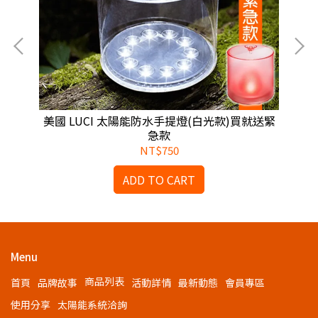
美國 LUCI 太陽能防水手提燈(白光款)買就送緊
急款
NT$750
ADD TO CART
Menu
商品列表
首頁
品牌故事
活動詳情
最新動態
會員專區
使用分享
太陽能系統洽詢