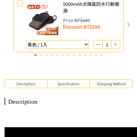
5000mAh太陽能防水行動電
源
Price
NT$600
Discount
NT$599
Description
Specification
Shipping Method
Description