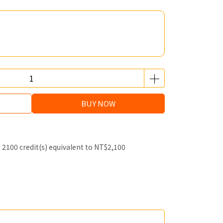
BUY NOW
m
2100
credit(s) equivalent to
NT$2,100