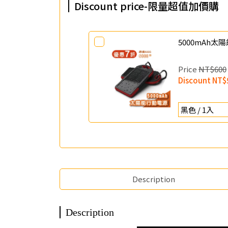
Discount price-限量超值加價購
5000mAh
Price
NT$600
Discount
NT$
Description
Description