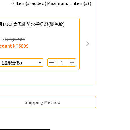
0
Item(s) added
( Maximum:
1
item(s) )
國 LUCI 太陽能防水手提燈(變色款)
ce
NT$1,100
scount
NT$699
Shipping Method