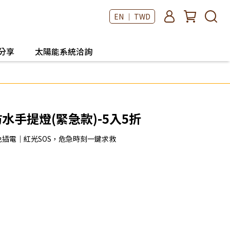
EN ｜ TWD
分享
太陽能系統洽詢
防水手提燈(緊急款)-5入5折
陽能免插電｜紅光SOS，危急時刻一鍵求救