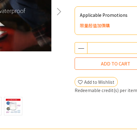
Applicable Promotions
限量超值加價購
ADD TO CART
Add to Wishlist
Redeemable credit(s) per ite