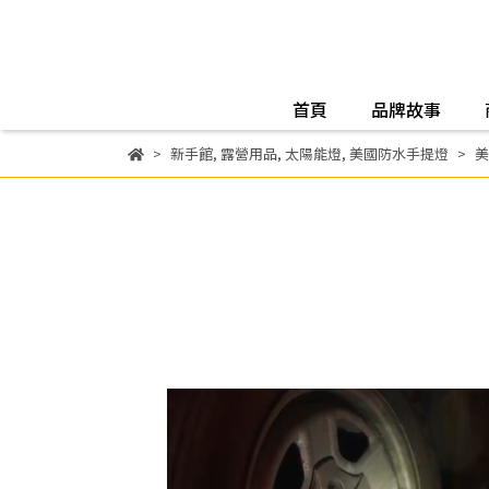
首頁
品牌故事
新手館
,
露營用品
,
太陽能燈
,
美國防水手提燈
美