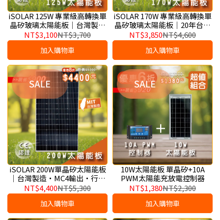
iSOLAR 125W 專業級高轉換單
iSOLAR 170W 專業級高轉換單
晶矽玻璃太陽能板｜台灣製造
晶矽玻璃太陽能板｜20年台灣
20 年大廠、中大型離網儲能與
在地大廠、大功率行動充電站
NT$3,100
NT$3,700
NT$3,850
NT$4,600
露營車 RV 供電核心
與商業離網綠能系統核心
加入購物車
加入購物車
iSOLAR 200W單晶矽太陽能板
10W太陽能板 單晶矽+10A
｜台灣製造・MC4輸出・行動
PWM太陽能充放電控制器
電站／露營車／離網供電適用
NT$4,400
NT$5,300
NT$1,380
NT$2,300
加入購物車
加入購物車