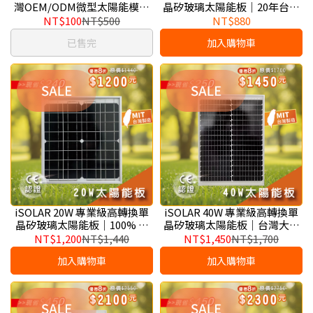
灣OEM/ODM微型太陽能模組
晶矽玻璃太陽能板｜20年台灣
製造商｜IoT・感測器・GPS・
大廠製造、物聯網 IoT 與智慧
NT$100
NT$500
NT$880
離網設備供電應用
農業首選
已售完
加入購物車
iSOLAR 20W 專業級高轉換單
iSOLAR 40W 專業級高轉換單
晶矽玻璃太陽能板｜100% 台
晶矽玻璃太陽能板｜台灣大廠
灣製造、工業級無線感測與戶
製造、戶外無線監視器與獨立
NT$1,200
NT$1,440
NT$1,450
NT$1,700
外微型電力核心
儲能系統黃金規格
加入購物車
加入購物車