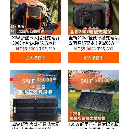
20W 折疊式太陽能充電器
全新200w 輕便行動充電站
+5000mAh太陽能防水行動
配有無線充電 (搭配60W折
電源
疊式太陽能板更划算) 現在
NT$5,100
NT$5,300
NT$5,000
NT$5,800
搭配買還送太陽能板延長
加入購物車
加入購物車
線!!
60W 輕型高效折疊式太陽
125W 輕型可折疊太陽能板