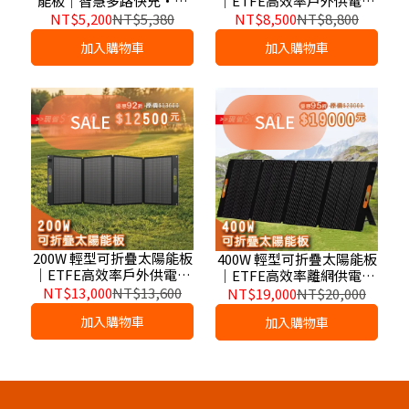
能板｜智慧多路快充・戶
｜ETFE高效率戶外供電模
外露營車宿・停電防災備
組｜車宿・露營・行動儲
NT$5,200
NT$5,380
NT$8,500
NT$8,800
援
能・停電備援專用
加入購物車
加入購物車
200W 輕型可折疊太陽能板
400W 輕型可折疊太陽能板
｜ETFE高效率戶外供電模
｜ETFE高效率離網供電模
組｜車宿・露營・行動儲
組｜車宿・露營・行動儲
NT$13,000
NT$13,600
NT$19,000
NT$20,000
能・停電備援專用
能・防災備援專用
加入購物車
加入購物車