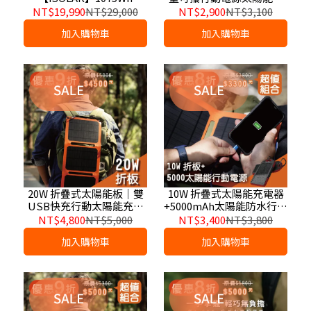
1000W行動充電站＋125W
電器｜戶外露營・防災備
NT$19,990
NT$29,000
NT$2,900
NT$3,100
折疊式太陽能板｜2000W
援・USB設備供電
加入購物車
加入購物車
Boost・13組輸出・BSMI
認證｜露營車泊、停電備
援、企業防災採購
20W 折疊式太陽能板｜雙
10W 折疊式太陽能充電器
USB快充行動太陽能充電
+5000mAh太陽能防水行動
器｜露營・車宿・防災備
電源
NT$4,800
NT$5,000
NT$3,400
NT$3,800
援・戶外充電專用
加入購物車
加入購物車