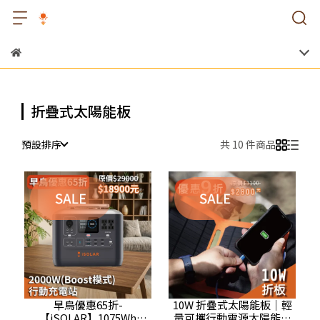
折疊式太陽能板
預設排序
共 10 件商品
早鳥優惠65折-
10W 折疊式太陽能板｜輕
【iSOLAR】1075Wh
量可攜行動電源太陽能充