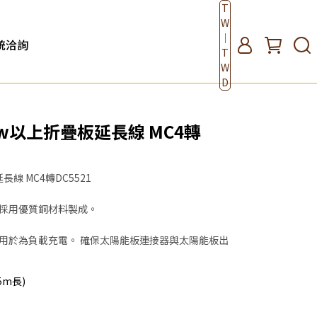
T
W
｜
統洽詢
T
W
D
w以上折疊板延長線 MC4轉
線 MC4轉DC5521
採用優質銅材料製成。 ​
僅可用於為負載充電。 確保太陽能板連接器與太陽能板出
5m長)