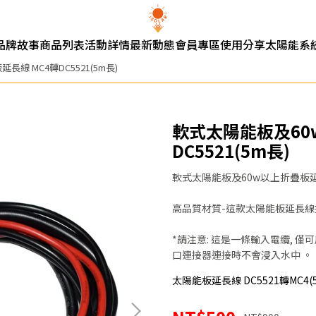
品牌故事
商品列表
活動詳情
最新動態
會員專區
使用分享
太陽能系
線 MC4轉DC5521(5m長)
軟式太陽能板及60
DC5521(5m長)
軟式太陽能板及60w以上折疊板延長
高品質材質-這款太陽能板延長線
*請注意: 這是一條輸入電纜, 
口連接器連接時不會浸入水中 。
太陽能板延長線 DC5521轉MC4(