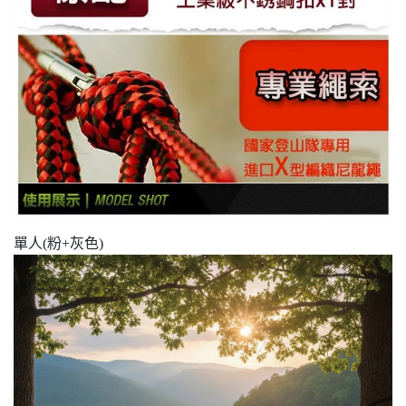
單人(粉+灰色)