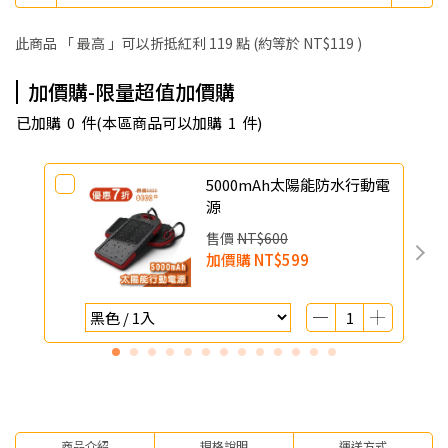
此商品 「 最高 」可以折抵紅利
119
點 (約等於
NT$119
)
加價購-限量超值加價購
已加購
0
件
(本區商品可以加購
1
件)
5000mAh太陽能防水行動電
源
售價
NT$600
加價購
NT$599
商品介紹
規格說明
運送方式