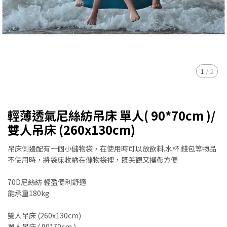
1
/
2
輕薄透氣尼絲紡吊床 單人( 90*70cm )/
雙人吊床 (260x130cm)
吊床側邊配有一個小儲物袋，在使用時可以放飲料.水杯.錢包等物品
不使用時，將袋床收納在儲物袋裡，既美觀又攜帶方便
70D尼絲紡 輕盈便利舒適
能承重180kg
雙人吊床 (260x130cm)
單人吊床 ( 90*70cm )