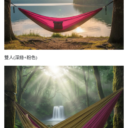
雙人(深綠+粉色)