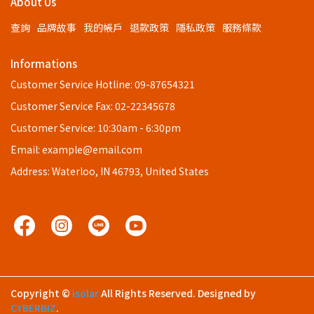
About Us
查詢
品牌故事
我的帳戶
退款政策
隱私政策
服務條款
Informations
Customer Service Hotline: 09-87654321
Customer Service Fax: 02-22345678
Customer Service: 10:30am - 6:30pm
Email: example@email.com
Address: Waterloo, IN 46793, United States
Copyright ©
isolar
All Rights Reserved.
Designed by
CYBERBIZ
.