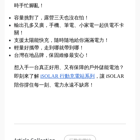
時手忙腳亂！
容量挑對了，露營三天也沒在怕！
輸出孔多又廣，手機、筆電、小家電一起供電不卡
關！
支援太陽能快充，隨時隨地給你滿滿電力！
輕量好攜帶，走到哪就帶到哪！
台灣在地品牌，保固維修最安心！
想入手一台真正好用、又有保障的戶外儲能電池？
即刻來了解 
iSOLAR 行動充電站系列
，讓 iSOLAR 
陪你撐住每一刻、電力永遠不缺席！
Article Collection