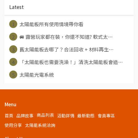
Latest
1
太陽能板所有使用情境帶你看​​
2
🚐 露營玩家都在裝，你還不知道? 軟式太⋯
3
舊太陽能板去哪了？合法回收 + 材料再生⋯
4
「太陽能板也需要洗澡！」清洗太陽能板會造⋯
5
太陽能光電系統
Menu
商品列表
首頁
品牌故事
活動詳情
最新動態
會員專區
使用分享
太陽能系統洽詢